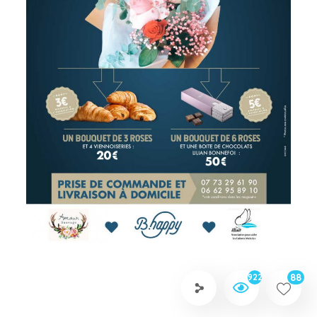
88
922